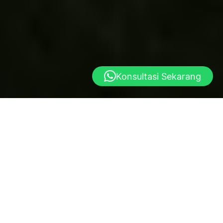
Konsultasi Sekarang
Yayasan al istiqlal
Dibangun atas dasar