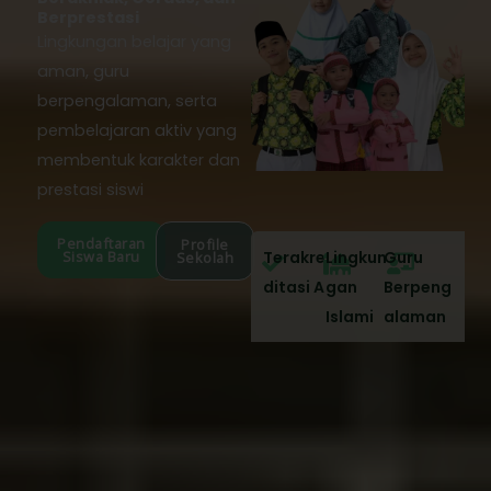
Berprestasi
Lingkungan belajar yang
aman, guru
berpengalaman, serta
pembelajaran aktiv yang
membentuk karakter dan
prestasi siswi
Pendaftaran
Profile
Siswa Baru
Terakre
Lingkun
Guru
Sekolah
ditasi A
gan
Berpeng
Islami
alaman