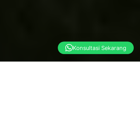
Konsultasi Sekarang
Yayasan al istiqlal
Dibangun atas dasar