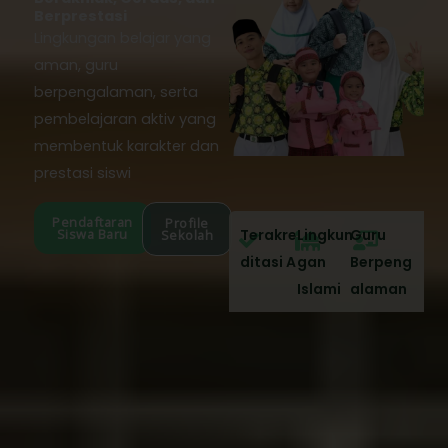
Berprestasi
Lingkungan belajar yang
aman, guru
berpengalaman, serta
pembelajaran aktiv yang
membentuk karakter dan
prestasi siswi
Pendaftaran
Profile
Siswa Baru
Terakre
Lingkun
Guru
Sekolah
ditasi A
gan
Berpeng
Islami
alaman