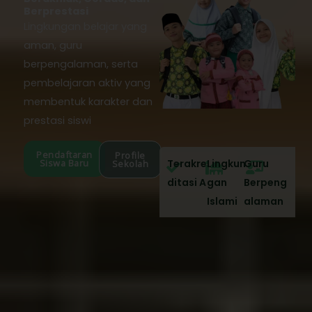
Berprestasi
Lingkungan belajar yang
aman, guru
berpengalaman, serta
pembelajaran aktiv yang
membentuk karakter dan
prestasi siswi
Pendaftaran
Profile
Siswa Baru
Terakre
Lingkun
Guru
Sekolah
ditasi A
gan
Berpeng
Islami
alaman