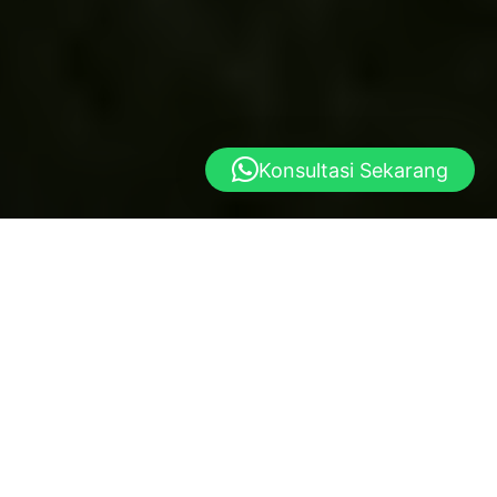
Konsultasi Sekarang
Yayasan al istiqlal
Dibangun atas dasar