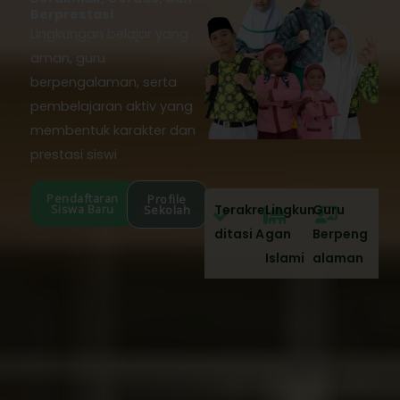
Berprestasi
Lingkungan belajar yang
aman, guru
berpengalaman, serta
pembelajaran aktiv yang
membentuk karakter dan
prestasi siswi
Pendaftaran
Profile
Siswa Baru
Terakre
Lingkun
Guru
Sekolah
ditasi A
gan
Berpeng
Islami
alaman