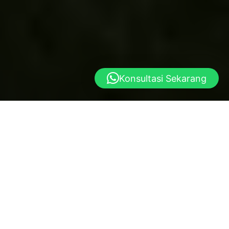
Konsultasi Sekarang
Yayasan al istiqlal
Dibangun atas dasar