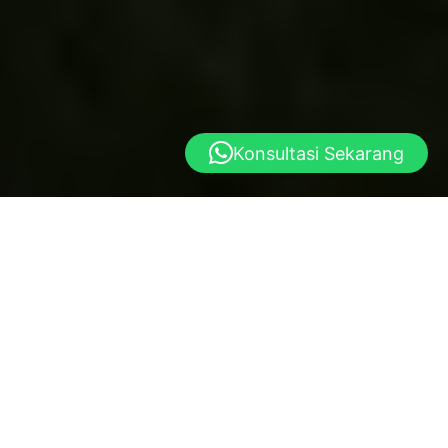
Konsultasi Sekarang
Yayasan al istiqlal
Dibangun atas dasar