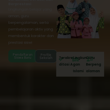
Berprestasi
Lingkungan belajar yang
aman, guru
berpengalaman, serta
pembelajaran aktiv yang
membentuk karakter dan
prestasi siswi
Pendaftaran
Profile
Siswa Baru
Terakre
Lingkun
Guru
Sekolah
ditasi A
gan
Berpeng
Islami
alaman