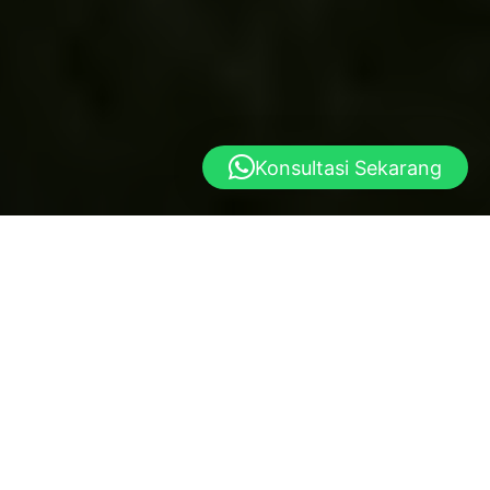
Konsultasi Sekarang
Yayasan al istiqlal
Dibangun atas dasar