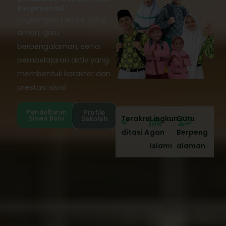
Berprestasi
Lingkungan belajar yang
aman, guru
berpengalaman, serta
pembelajaran aktiv yang
membentuk karakter dan
prestasi siswi
Pendaftaran
Profile
Siswa Baru
Terakre
Lingkun
Guru
Sekolah
ditasi A
gan
Berpeng
Islami
alaman