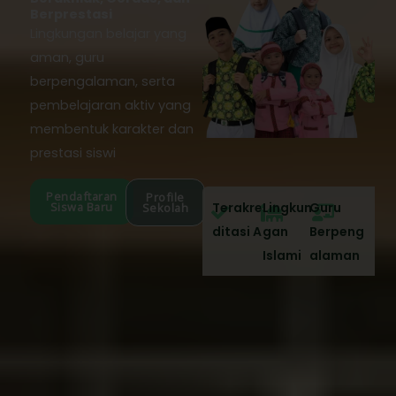
Berprestasi
Lingkungan belajar yang
aman, guru
berpengalaman, serta
pembelajaran aktiv yang
membentuk karakter dan
prestasi siswi
Pendaftaran
Profile
Siswa Baru
Terakre
Lingkun
Guru
Sekolah
ditasi A
gan
Berpeng
Islami
alaman