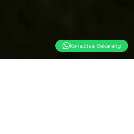
Konsultasi Sekarang
Yayasan al istiqlal
Dibangun atas dasar