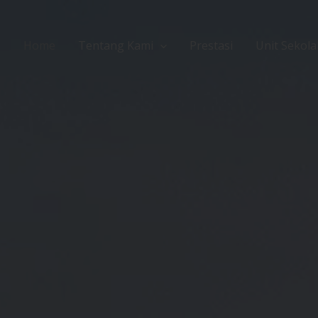
Home
Tentang Kami
Prestasi
Unit Sekol