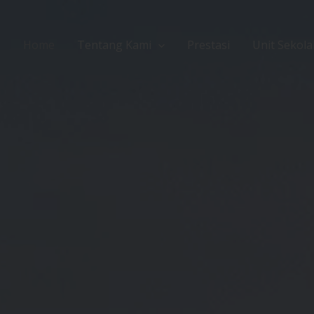
Home
Tentang Kami
Prestasi
Unit Sekol