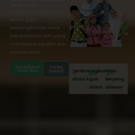
Berprestasi
Lingkungan belajar yang
aman, guru
berpengalaman, serta
pembelajaran aktiv yang
membentuk karakter dan
prestasi siswi
Pendaftaran
Profile
Siswa Baru
Terakre
Lingkun
Guru
Sekolah
ditasi A
gan
Berpeng
Islami
alaman