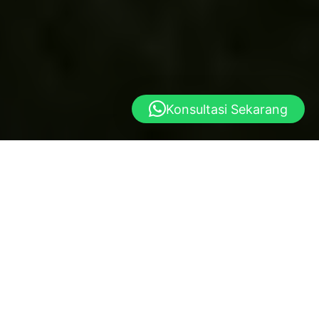
Konsultasi Sekarang
Yayasan al istiqlal
Dibangun atas dasar