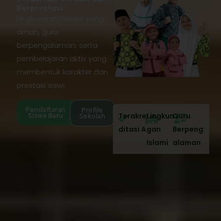
Berprestasi
Lingkungan belajar yang
aman, guru
berpengalaman, serta
pembelajaran aktiv yang
membentuk karakter dan
prestasi siswi
Pendaftaran
Profile
Siswa Baru
Terakre
Lingkun
Guru
Sekolah
ditasi A
gan
Berpeng
Islami
alaman