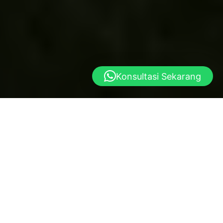
Konsultasi Sekarang
Yayasan al istiqlal
Dibangun atas dasar