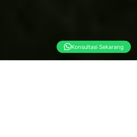
Konsultasi Sekarang
Yayasan al istiqlal
Dibangun atas dasar