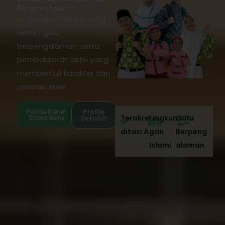
Berprestasi
Lingkungan belajar yang
aman, guru
berpengalaman, serta
pembelajaran aktiv yang
membentuk karakter dan
prestasi siswi
Pendaftaran
Profile
Siswa Baru
Terakre
Lingkun
Guru
Sekolah
ditasi A
gan
Berpeng
Islami
alaman